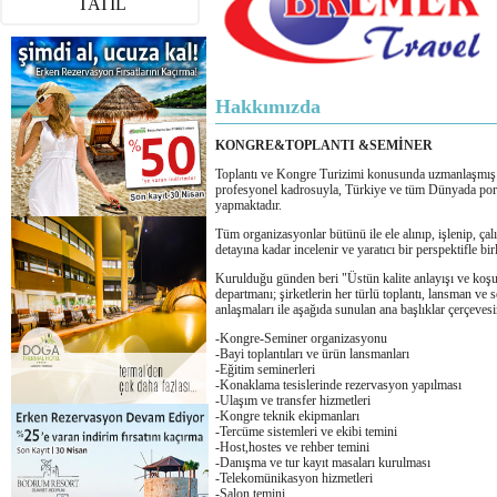
TATİL
Hakkımızda
KONGRE&TOPLANTI &SEMİNER
Toplantı ve Kongre Turizimi konusunda uzmanlaş
profesyonel kadrosuyla, Türkiye ve tüm Dünyada portf
yapmaktadır.
Tüm organizasyonlar bütünü ile ele alınıp, işlenip, çalı
detayına kadar incelenir ve yaratıcı bir perspektifle birle
Kurulduğu günden beri "Üstün kalite anlayışı ve 
departmanı; şirketlerin her türlü toplantı, lansman ve
anlaşmaları ile aşağıda sunulan ana başlıklar çerçeves
-Kongre-Seminer organizasyonu
-Bayi toplantıları ve ürün lansmanları
-Eğitim seminerleri
-Konaklama tesislerinde rezervasyon yapılması
-Ulaşım ve transfer hizmetleri
-Kongre teknik ekipmanları
-Tercüme sistemleri ve ekibi temini
-Host,hostes ve rehber temini
-Danışma ve tur kayıt masaları kurulması
-Telekomünikasyon hizmetleri
-Salon temini