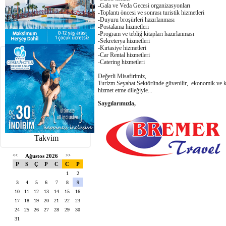
-Gala ve Veda Gecesi organizasyonları
-Toplantı öncesi ve sonrası turistik hizmetleri
-Duyuru broşürleri hazırlanması
-Postalama hizmetleri
-Program ve tebliğ kitapları hazırlanması
-Sekreterya hizmetleri
-Kırtasiye hizmetleri
-Car Rental hizmetleri
-Catering hizmetleri
Değerli Misafirimiz,
Turizm Seyahat Sektöründe güvenilir, ekonomik ve kalit
hizmet etme dileğiyle...
Saygılarımızla,
Takvim
<<
Ağustos 2026
>>
P
S
Ç
P
C
C
P
1
2
3
4
5
6
7
8
9
10
11
12
13
14
15
16
17
18
19
20
21
22
23
24
25
26
27
28
29
30
31