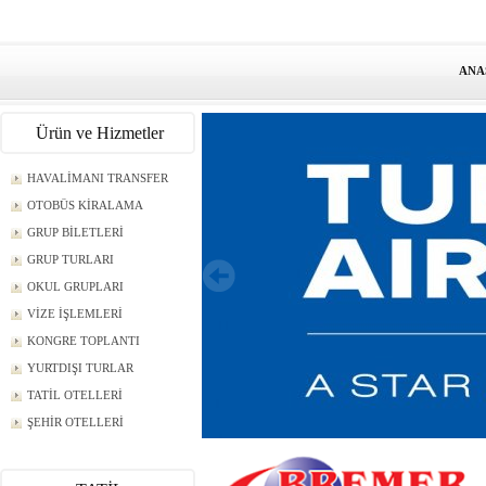
ANA
Ürün ve Hizmetler
HAVALİMANI TRANSFER
OTOBÜS KİRALAMA
GRUP BİLETLERİ
GRUP TURLARI
OKUL GRUPLARI
VİZE İŞLEMLERİ
KONGRE TOPLANTI
YURTDIŞI TURLAR
TATİL OTELLERİ
ŞEHİR OTELLERİ